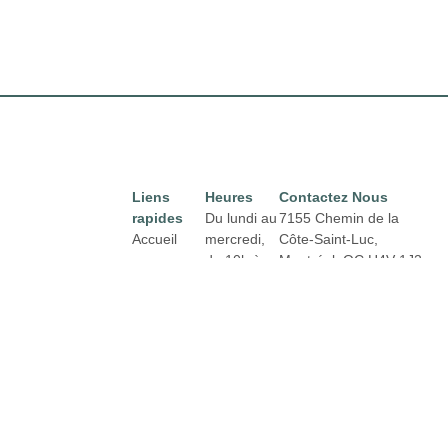
Liens
Heures
Contactez Nous
rapides
Du lundi au
7155 Chemin de la
Accueil
mercredi,
Côte-Saint-Luc,
de 10h à
Montréal,
QC H4V 1J2
Directory
Courriel :
18h
Location
properties@fcr.ca
Actualités
Téléphone : +1 403
Jeudi et
271 3300
Termes et
vendredi
conditions
de 10h à
21h
Politique de
Confidentialité