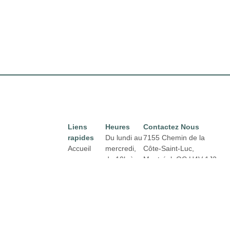
Liens
Heures
Contactez Nous
rapides
Du lundi au
7155 Chemin de la
Accueil
mercredi,
Côte-Saint-Luc,
de 10h à
Montréal,
QC H4V 1J2
Directory
Courriel :
18h
Location
properties@fcr.ca
Actualités
Téléphone : +1 403
Jeudi et
271 3300
Termes et
vendredi
conditions
de 10h à