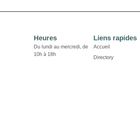
Heures
Liens rapides
Du lundi au mercredi, de
Accueil
10h à 18h
Directory
Location
Jeudi et vendredi de 10h à
Actualités
21h
Termes et conditions
Politique de
Samedi de 9h à 17h
Confidentialité
Contact
Dimanche de 12h à 17h