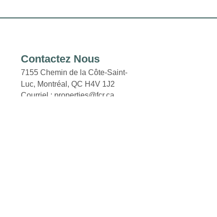
Contactez Nous
7155 Chemin de la Côte-Saint-
Luc, Montréal,
QC H4V 1J2
Courriel : properties@fcr.ca
Téléphone : +1 403 271 3300