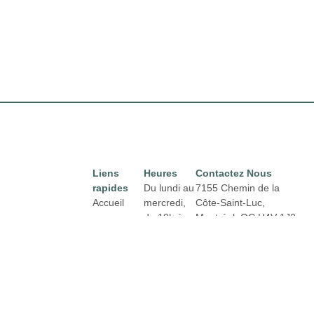
Liens
Heures
Contactez Nous
rapides
Du lundi au
7155 Chemin de la
Accueil
mercredi,
Côte-Saint-Luc,
de 10h à
Montréal,
QC H4V 1J2
Directory
Courriel :
18h
Location
properties@fcr.ca
Actualités
Téléphone : +1 403
Jeudi et
271 3300
Termes et
vendredi
conditions
de 10h à